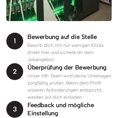
Bewerbung auf die Stelle
1
Bewirb dich mit nur wenigen Klicks 
direkt hier und sichere dir dein 
Jobangebot.
Überprüfung der Bewerbung
2
Unser HR-Team wird deine Unterlagen 
sorgfältig prüfen. Wenn dein Profil 
unseren Anforderungen entspricht, 
werden wir dich einladen
Feedback und mögliche 
3
Einstellung